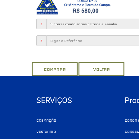
1
3
SERVIÇOS
Pro
CREMAÇÃO
COROA 
VESTUÁRIO
CORBEL