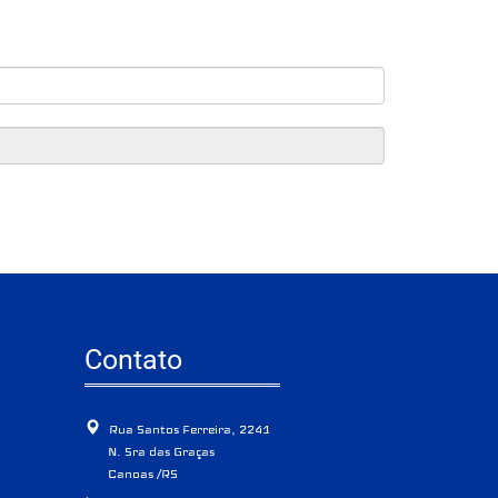
Contato
Rua Santos Ferreira, 2241
N. Sra das Graças
Canoas /RS